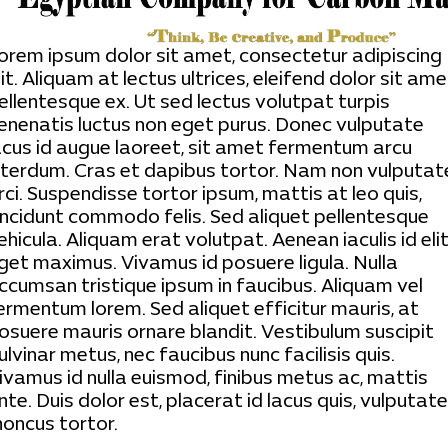
orem ipsum dolor sit amet, consectetur adipiscing
lit. Aliquam at lectus ultrices, eleifend dolor sit ame
ellentesque ex. Ut sed lectus volutpat turpis
enenatis luctus non eget purus. Donec vulputate
acus id augue laoreet, sit amet fermentum arcu
nterdum. Cras et dapibus tortor. Nam non vulputat
rci. Suspendisse tortor ipsum, mattis at leo quis,
incidunt commodo felis. Sed aliquet pellentesque
ehicula. Aliquam erat volutpat. Aenean iaculis id eli
get maximus. Vivamus id posuere ligula. Nulla
ccumsan tristique ipsum in faucibus. Aliquam vel
ermentum lorem. Sed aliquet efficitur mauris, at
osuere mauris ornare blandit. Vestibulum suscipit
ulvinar metus, nec faucibus nunc facilisis quis.
ivamus id nulla euismod, finibus metus ac, mattis
nte. Duis dolor est, placerat id lacus quis, vulputate
honcus tortor.