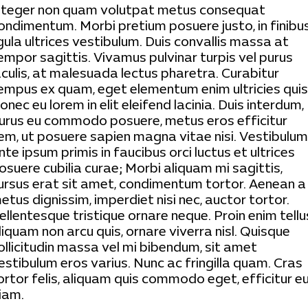
nteger non quam volutpat metus consequat
ondimentum. Morbi pretium posuere justo, in finibu
igula ultrices vestibulum. Duis convallis massa at
empor sagittis. Vivamus pulvinar turpis vel purus
aculis, at malesuada lectus pharetra. Curabitur
empus ex quam, eget elementum enim ultricies quis
onec eu lorem in elit eleifend lacinia. Duis interdum,
urus eu commodo posuere, metus eros efficitur
em, ut posuere sapien magna vitae nisi. Vestibulum
nte ipsum primis in faucibus orci luctus et ultrices
osuere cubilia curae; Morbi aliquam mi sagittis,
ursus erat sit amet, condimentum tortor. Aenean a
etus dignissim, imperdiet nisi nec, auctor tortor.
ellentesque tristique ornare neque. Proin enim tellu
liquam non arcu quis, ornare viverra nisl. Quisque
ollicitudin massa vel mi bibendum, sit amet
estibulum eros varius. Nunc ac fringilla quam. Cras
ortor felis, aliquam quis commodo eget, efficitur e
iam.