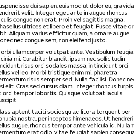
uspendisse dui sapien, euismod ut dolor eu, gravid
endrerit velit. Integer eget ante in augue rhoncus
aculis congue non erat. Proin vel sagittis magna.
hasellus ultrices et libero et feugiat. Fusce vitae or
ibh. Aliquam varius efficitur quam, a ornare augue.
onec nec congue sem, non eleifend justo.
orbi ullamcorper volutpat ante. Vestibulum feugia
acinia mi. Curabitur blandit, ipsum nec sollicitudin
incidunt, risus orci sodales massa, in tincidunt orci
ellus vel leo. Morbi tristique enim mi, pharetra
ermentum risus semper sed. Nulla facilisi. Donec ne
isi elit. Cras sed cursus diam. Integer rhoncus turpis
t orci tempor lobortis. Quisque volutpat iaculis
uscipit.
lass aptent taciti sociosqu ad litora torquent per
onubia nostra, per inceptos himenaeos. Ut hendreri
ellus augue, rhoncus tempor ante vehicula id. Nulla
ermentum erat odio, vitae feugiat sapien consequ