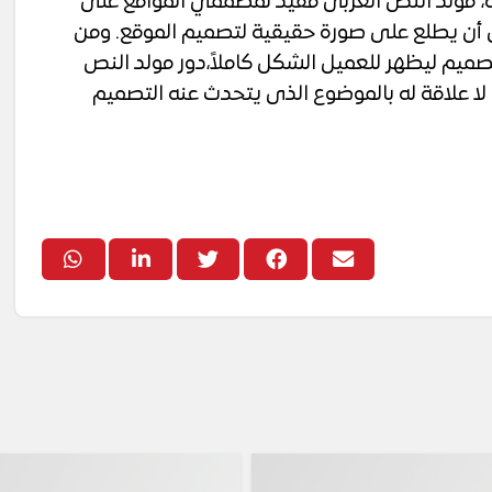
ة، مولد النص العربى مفيد لمصممي المواقع على
 أن يطلع على صورة حقيقية لتصميم الموقع. ومن
يم ليظهر للعميل الشكل كاملاً،دور مولد النص
لا علاقة له بالموضوع الذى يتحدث عنه التصميم