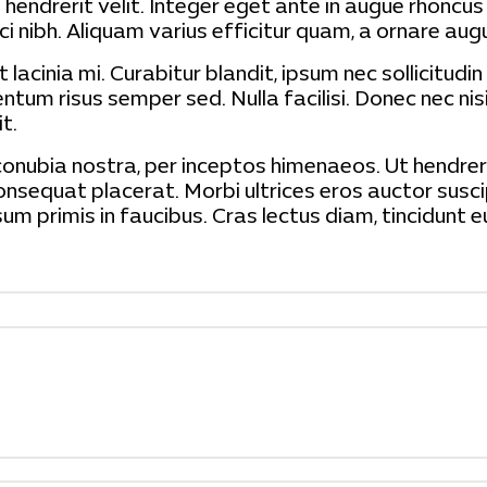
hendrerit velit. Integer eget ante in augue rhoncus 
orci nibh. Aliquam varius efficitur quam, a ornare a
cinia mi. Curabitur blandit, ipsum nec sollicitudin t
entum risus semper sed. Nulla facilisi. Donec nec nis
t.
conubia nostra, per inceptos himenaeos. Ut hendreri
nsequat placerat. Morbi ultrices eros auctor susc
m primis in faucibus. Cras lectus diam, tincidunt 