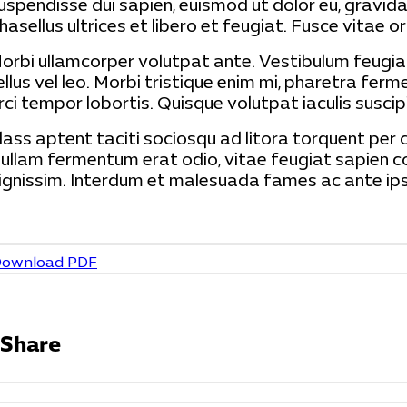
uspendisse dui sapien, euismod ut dolor eu, gravida 
hasellus ultrices et libero et feugiat. Fusce vitae 
orbi ullamcorper volutpat ante. Vestibulum feugiat la
ellus vel leo. Morbi tristique enim mi, pharetra ferm
rci tempor lobortis. Quisque volutpat iaculis suscipi
lass aptent taciti sociosqu ad litora torquent per 
ullam fermentum erat odio, vitae feugiat sapien co
ignissim. Interdum et malesuada fames ac ante ipsu
ownload PDF
Share