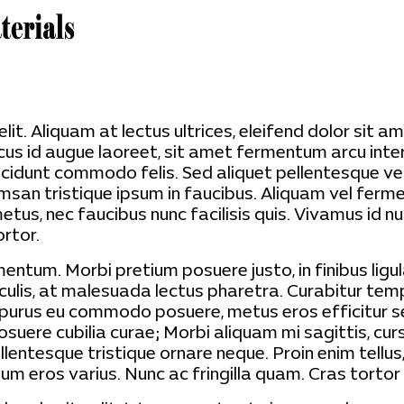
it. Aliquam at lectus ultrices, eleifend dolor sit a
acus id augue laoreet, sit amet fermentum arcu int
incidunt commodo felis. Sed aliquet pellentesque veh
san tristique ipsum in faucibus. Aliquam vel ferme
etus, nec faucibus nunc facilisis quis. Vivamus id nu
ortor.
um. Morbi pretium posuere justo, in finibus ligula
aculis, at malesuada lectus pharetra. Curabitur tem
um, purus eu commodo posuere, metus eros efficitur 
 posuere cubilia curae; Morbi aliquam mi sagittis, 
llentesque tristique ornare neque. Proin enim tellus,
um eros varius. Nunc ac fringilla quam. Cras tortor