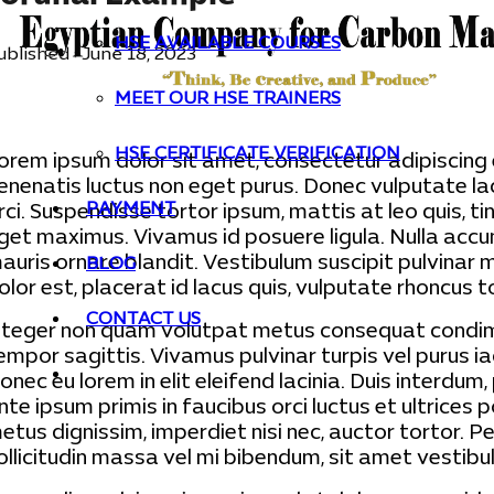
HSE AVAILABLE COURSES
ublished :
June 18, 2023
MEET OUR HSE TRAINERS
HSE CERTIFICATE VERIFICATION
orem ipsum dolor sit amet, consectetur adipiscing el
enenatis luctus non eget purus. Donec vulputate l
PAYMENT
rci. Suspendisse tortor ipsum, mattis at leo quis, t
get maximus. Vivamus id posuere ligula. Nulla accum
auris ornare blandit. Vestibulum suscipit pulvinar m
BLOG
olor est, placerat id lacus quis, vulputate rhoncus t
CONTACT US
nteger non quam volutpat metus consequat condiment
empor sagittis. Vivamus pulvinar turpis vel purus i
onec eu lorem in elit eleifend lacinia. Duis interd
nte ipsum primis in faucibus orci luctus et ultrices
etus dignissim, imperdiet nisi nec, auctor tortor. Pe
ollicitudin massa vel mi bibendum, sit amet vestibul