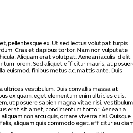
met, pellentesque ex. Ut sed lectus volutpat turpis
erdum. Cras et dapibus tortor. Nam non vulputate
icula. Aliquam erat volutpat. Aenean iaculis id elit
ntum lorem. Sed aliquet efficitur mauris, at posue
lla euismod, finibus metus ac, mattis ante. Duis
 ultrices vestibulum. Duis convallis massa at
pus ex quam, eget elementum enim ultricies quis.
sem, ut posuere sapien magna vitae nisi. Vestibulum
cursus erat sit amet, condimentum tortor. Aenean a
 aliquam non arcu quis, ornare viverra nisl. Quisque
 felis, aliquam quis commodo eget, efficitur eu dia