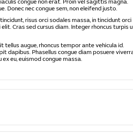
iaculis congue non erat. Proin vel sagittis magna.
ugue. Donec nec congue sem, non eleifend justo.
incidunt, risus orci sodales massa, in tincidunt orci
i elit. Cras sed cursus diam. Integer rhoncus turpis u
t tellus augue, rhoncus tempor ante vehicula id.
ipit dapibus. Phasellus congue diam posuere viverr
eu ex eu, euismod congue massa.