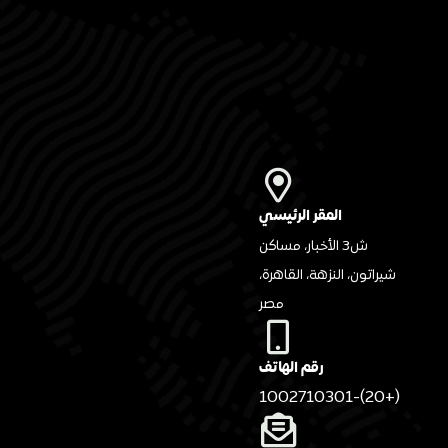
المقر الرئيسي
ش3 الأخبار، مساكن
شيراتون، النزهة، القاهرة،
مصر
رقم الهاتف
(+20)-1002710301