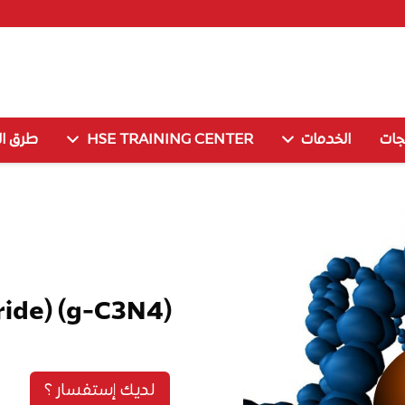
جات
الخدمات
HSE TRAINING CENTER
طرق ال
ride) (g-C3N4)
لديك إستفسار ؟